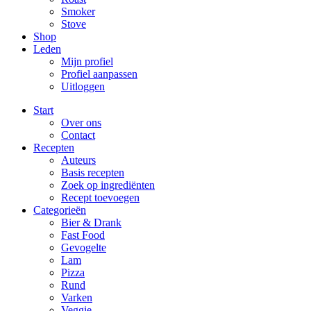
Smoker
Stove
Shop
Leden
Mijn profiel
Profiel aanpassen
Uitloggen
Start
Over ons
Contact
Recepten
Auteurs
Basis recepten
Zoek op ingrediënten
Recept toevoegen
Categorieën
Bier & Drank
Fast Food
Gevogelte
Lam
Pizza
Rund
Varken
Veggie