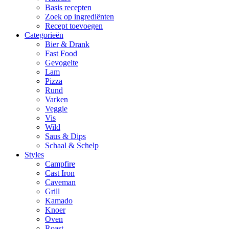
Basis recepten
Zoek op ingrediënten
Recept toevoegen
Categorieën
Bier & Drank
Fast Food
Gevogelte
Lam
Pizza
Rund
Varken
Veggie
Vis
Wild
Saus & Dips
Schaal & Schelp
Styles
Campfire
Cast Iron
Caveman
Grill
Kamado
Knoer
Oven
Roast