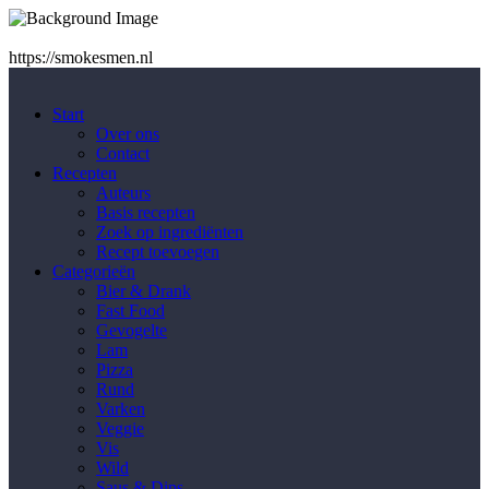
https://smokesmen.nl
Start
Over ons
Contact
Recepten
Auteurs
Basis recepten
Zoek op ingrediënten
Recept toevoegen
Categorieën
Bier & Drank
Fast Food
Gevogelte
Lam
Pizza
Rund
Varken
Veggie
Vis
Wild
Saus & Dips