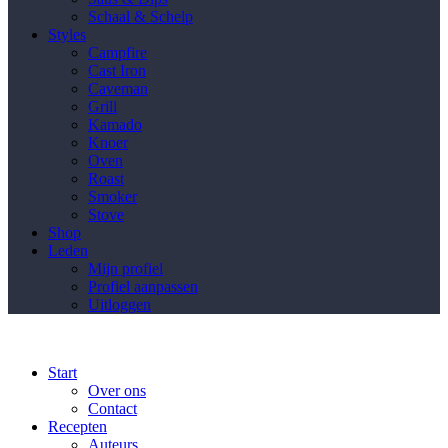
Schaal & Schelp
Styles
Campfire
Cast Iron
Caveman
Grill
Kamado
Knoer
Oven
Roast
Smoker
Stove
Shop
Leden
Mijn profiel
Profiel aanpassen
Uitloggen
Start
Over ons
Contact
Recepten
Auteurs