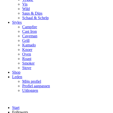
Vis
Wild
Saus & Dips
Schaal & Schelp
Styles
Campfire
Cast Iron
Caveman
Grill
Kamado
Knoer
Oven
Roast
Smoker
Stove
Shop
Leden
Mijn profiel
Profiel aanpassen
Uitloggen
Start
Followers